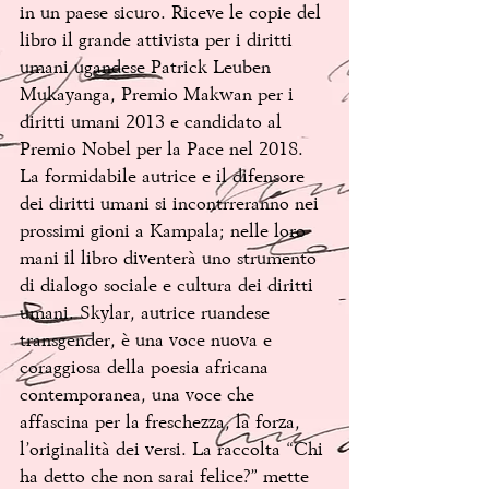
in un paese sicuro. Riceve le copie del 
libro il grande attivista per i diritti 
umani ugandese Patrick Leuben 
Mukayanga, Premio Makwan per i 
diritti umani 2013 e candidato al 
Premio Nobel per la Pace nel 2018. 
La formidabile autrice e il difensore 
dei diritti umani si incontrreranno nei 
prossimi gioni a Kampala; nelle loro 
mani il libro diventerà uno strumento 
di dialogo sociale e cultura dei diritti 
umani. Skylar, autrice ruandese 
transgender, è una voce nuova e 
coraggiosa della poesia africana 
contemporanea, una voce che 
affascina per la freschezza, la forza, 
l’originalità dei versi. La raccolta “Chi 
ha detto che non sarai felice?” mette 