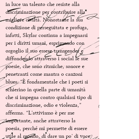
in luce un talento che resiste alla 
discriminazione per contribuire alla 
migliore civiltà. Nonostante la sua 
condizione di perseguitata e profuga, 
infatti, Skylar continua a impegnarsi 
per i diritti umani, esprimendo con 
orgoglio il suo essere transgender e 
diffondendo attraverso i social le sue 
poesie, che sono ritmiche, sonore e 
penetranti come mantra o canzoni 
blues. “È fondamentale che i poeti si 
schierino in quella parte di umanità 
che si impegna contro qualsiasi tipo di 
discriminazione, odio e violenza,” 
afferma. “L’attivismo è per me 
importante, anche attraverso la 
poesia, perché mi permette di essere 
utile al mondo, di dare un po’ di voce 