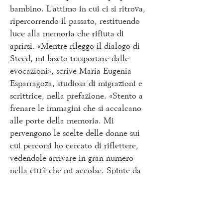
bambino. L'attimo in cui ci si ritrova,
ripercorrendo il passato, restituendo
luce alla memoria che rifiuta di
aprirsi. «Mentre rileggo il dialogo di
Steed, mi lascio trasportare dalle
evocazioni», scrive Maria Eugenia
Esparragoza, studiosa di migrazioni e
scrittrice, nella prefazione. «Stento a
frenare le immagini che si accalcano
alle porte della memoria. Mi
pervengono le scelte delle donne sui
cui percorsi ho cercato di riflettere,
vedendole arrivare in gran numero
nella città che mi accolse. Spinte da
motivi analoghi a quelli di Blanca,
ricostruivano le loro vite su un
territorio di cui, per anni, mi sono
sentita ferma sulle soglie». Nel