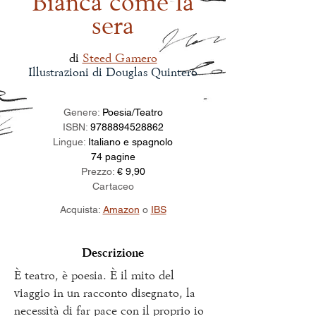
Bianca come la
sera
di
Steed Gamero
Illustrazioni di Douglas Quintero
Genere:
Poesia/Teatro
ISBN:
9788894528862
Lingue:
Italiano e spagnolo
74 pagine
Prezzo:
€ 9,90
Cartaceo
Acquista:
Amazon
o
IBS
Descrizione
È teatro, è poesia. È il mito del
viaggio in un racconto disegnato, la
necessità di far pace con il proprio io