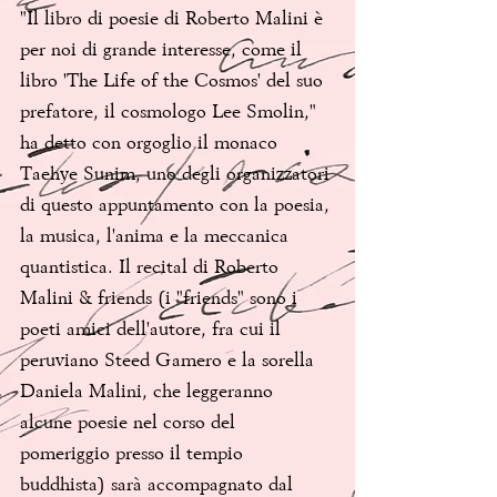
"Il libro di poesie di Roberto Malini è 
per noi di grande interesse, come il 
libro 'The Life of the Cosmos' del suo 
prefatore, il cosmologo Lee Smolin," 
ha detto con orgoglio il monaco 
Taehye Sunim, uno degli organizzatori 
di questo appuntamento con la poesia, 
la musica, l'anima e la meccanica 
quantistica. Il recital di Roberto 
Malini & friends (i "friends" sono i 
poeti amici dell'autore, fra cui il 
peruviano Steed Gamero e la sorella 
Daniela Malini, che leggeranno 
alcune poesie nel corso del 
pomeriggio presso il tempio 
buddhista) sarà accompagnato dal 