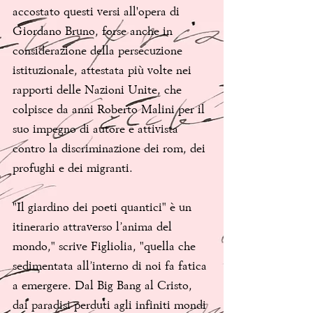
accostato questi versi all'opera di 
Giordano Bruno, forse anche in 
considerazione della persecuzione 
istituzionale, attestata più volte nei 
rapporti delle Nazioni Unite, che 
colpisce da anni Roberto Malini per il 
suo impegno di autore e attivista 
contro la discriminazione dei rom, dei 
profughi e dei migranti.
"Il giardino dei poeti quantici" è un 
itinerario attraverso l’anima del 
mondo," scrive Figliolia, "quella che 
sedimentata all’interno di noi fa fatica 
a emergere. Dal Big Bang al Cristo, 
dai paradisi perduti agli infiniti mondi 