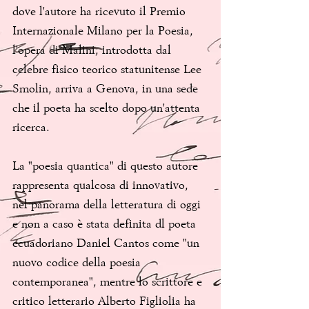
dove l'autore ha ricevuto il Premio 
Internazionale Milano per la Poesia, 
l'opera di Malini, introdotta dal 
celebre fisico teorico statunitense Lee 
Smolin, arriva a Genova, in una sede 
che il poeta ha scelto dopo un'attenta 
ricerca.
La "poesia quantica" di questo autore 
rappresenta qualcosa di innovativo, 
nel panorama della letteratura di oggi 
e non a caso è stata definita dl poeta 
ecuadoriano Daniel Cantos come "un 
nuovo codice della poesia 
contemporanea", mentre lo scrittore e 
critico letterario Alberto Figliolia ha 