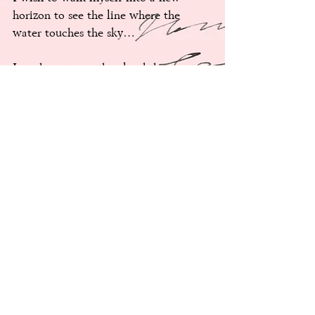
horizon to see the line where the 
water touches the sky…
I am here to see the cloud that 
propels itself to a beautiful sleep. 
I want to see how blue the sky is. 
Oh! such beauty…
I am here to see the sunset. 
I am here to sing beautiful songs to 
my people.
I am here to sing all the names of love.