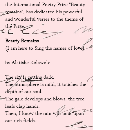
the International Poetry Prize "Beauty 
remains", has dedicated his powerful 
and wonderful verses to the theme of 
the Prize.
Beauty Remains 
(I am here to Sing the names of love) 
by Alatishe Kolawole
The sky is getting dark. 
The atmosphere is mild, it touches the 
depth of our soul. 
The gale develops and blows. the tree 
leafs clap hands. 
Then, I know the rain will pour upon 
our rich fields.