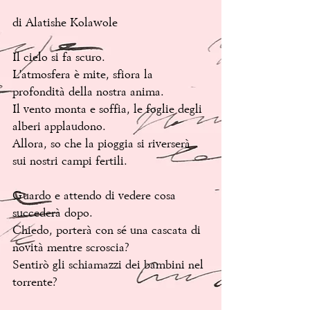
di Alatishe Kolawole
Il cielo si fa scuro. 
L'atmosfera è mite, sfiora la 
profondità della nostra anima. 
Il vento monta e soffia, le foglie degli 
alberi applaudono. 
Allora, so che la pioggia si riverserà 
sui nostri campi fertili.
Guardo e attendo di vedere cosa 
succederà dopo.
Chiedo, porterà con sé una cascata di 
novità mentre scroscia?
Sentirò gli schiamazzi dei bambini nel 
torrente?