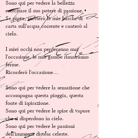
Sono qui per vedere la bellezza 
esercitare il suo potere di passione.
Se piove, metterò le mie barche di 
carta sull'acqua corrente e canterò al 
cielo.
I miei occhi non perderanno mai 
l'occasione, le mie gambe rimarranno 
ferme.
Ricorderò l'occasione…
Sono qui per vedere la sensazione che 
accompagna questa pioggia, questa 
fonte di ispirazione. 
Sono qui per vedere le spire di vapore 
che si disperdono in cielo.
Sono qui per vedere le passioni 
dell'immensa distesa celeste. 