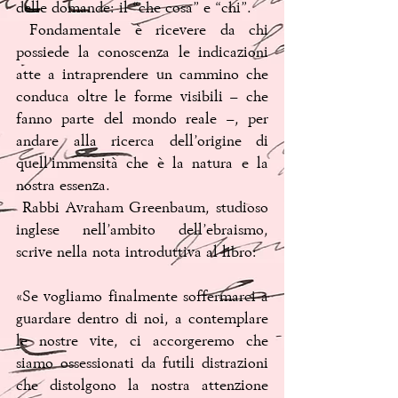
delle domande: il “che cosa” e “chi”.
 Fondamentale è ricevere da chi 
possiede la conoscenza le indicazioni 
atte a intraprendere un cammino che 
conduca oltre le forme visibili – che 
fanno parte del mondo reale –, per 
andare alla ricerca dell’origine di 
quell’immensità che è la natura e la 
nostra essenza.
 Rabbi Avraham Greenbaum, studioso 
inglese nell’ambito dell’ebraismo, 
scrive nella nota introduttiva al libro:
«Se vogliamo finalmente soffermarci a 
guardare dentro di noi, a contemplare 
le nostre vite, ci accorgeremo che 
siamo ossessionati da futili distrazioni 
che distolgono la nostra attenzione 