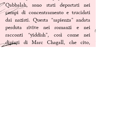
Qabbalah, sono stati deportati nei 
campi di concentramento e trucidati 
dai nazisti. Questa “sapienza” andata 
perduta rivive nei romanzi e nei 
racconti “yiddish”, così come nei 
dipinti di Marc Chagall, che cito, 
perché questi li conosciamo più o 
meno tutti. Il libro Se una goccia 
d’inchiostro, vuole essere anche un 
omaggio alla loro memoria.
 La natura, lo spazio, il tempo, lo 
spirito, sono governati da codici, che 
Roberto Malini prova a svelarci in 
questo libro. Una lettura che si 
affaccia, almeno per la maggior parte 
di noi, su una realtà poco esplorata, 
ma di cui è senza dubbio interessante 
concepire l’esistenza.