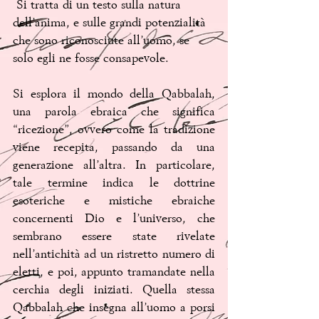
 Si tratta di un testo sulla natura 
dell’anima, e sulle grandi potenzialità 
che sono riconosciute all’uomo, se 
solo egli ne fosse consapevole.
Si esplora il mondo della Qabbalah, 
una parola ebraica che significa 
“ricezione”, ovvero come la tradizione 
viene recepita, passando da una 
generazione all’altra. In particolare, 
tale termine indica le dottrine 
esoteriche e mistiche ebraiche 
concernenti Dio e l’universo, che 
sembrano essere state rivelate 
nell’antichità ad un ristretto numero di 
eletti, e poi, appunto tramandate nella 
cerchia degli iniziati. Quella stessa 
Qabbalah che insegna all’uomo a porsi 