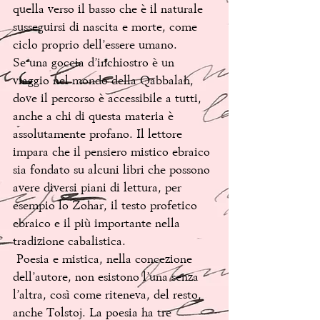
quella verso il basso che è il naturale 
susseguirsi di nascita e morte, come 
ciclo proprio dell’essere umano.
Se una goccia d’inchiostro è un 
viaggio nel mondo della Qabbalah, 
dove il percorso è accessibile a tutti, 
anche a chi di questa materia è 
assolutamente profano. Il lettore 
impara che il pensiero mistico ebraico 
sia fondato su alcuni libri che possono 
avere diversi piani di lettura, per 
esempio lo Zohar, il testo profetico 
ebraico e il più importante nella 
tradizione cabalistica.
 Poesia e mistica, nella concezione 
dell’autore, non esistono l’una senza 
l’altra, così come riteneva, del resto, 
anche Tolstoj. La poesia ha tre 