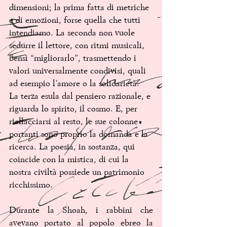
dimensioni; la prima fatta di metriche 
e di emozioni, forse quella che tutti 
intendiamo. La seconda non vuole 
sedurre il lettore, con ritmi musicali, 
bensì “migliorarlo”, trasmettendo i 
valori universalmente condivisi, quali 
ad esempio l’amore o la solidarietà. 
La terza esula dal pensiero razionale, e 
riguarda lo spirito, il cosmo. E, per 
riallacciarsi al resto, le sue colonne 
portanti sono proprio la domanda e la 
ricerca. La poesia, in sostanza, qui 
coincide con la mistica, di cui la 
nostra civiltà possiede un patrimonio 
ricchissimo.
Durante la Shoah, i rabbini che 
avevano portato al popolo ebreo la 