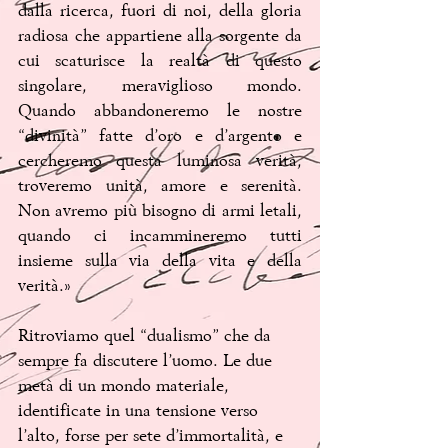
dalla ricerca, fuori di noi, della gloria 
radiosa che appartiene alla sorgente da 
cui scaturisce la realtà di questo 
singolare, meraviglioso mondo. 
Quando abbandoneremo le nostre 
“divinità” fatte d’oro e d’argento e 
cercheremo questa luminosa verità, 
troveremo unità, amore e serenità. 
Non avremo più bisogno di armi letali, 
quando ci incammineremo tutti 
insieme sulla via della vita e della 
verità.»
Ritroviamo quel “dualismo” che da 
sempre fa discutere l’uomo. Le due 
metà di un mondo materiale, 
identificate in una tensione verso 
l’alto, forse per sete d’immortalità, e 