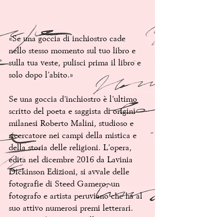
«Se una goccia di inchiostro cade 
nello stesso momento sul tuo libro e 
sulla tua veste, pulisci prima il libro e 
solo dopo l’abito.»
Se una goccia d’inchiostro è l’ultimo 
scritto del poeta e saggista di origini 
milanesi Roberto Malini, studioso e 
ricercatore nei campi della mistica e 
della storia delle religioni. L’opera, 
edita nel dicembre 2016 da Lavinia 
Dickinson Edizioni, si avvale delle 
fotografie di Steed Gamero, un 
fotografo e artista peruviano che ha al 
suo attivo numerosi premi letterari.